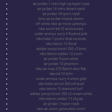
air jordan 1 retro high og hyper royal
air jordan 14 retro desert sand
air jordan 18 sport royal
levis air jordan 4 black denim
off white nike air more uptempo
nike zoom kd 10 anniversary
under armour curry 4 flushed pink
nike kobe 1 protro final seconds
nike lebron 15 floral
adidas yeezy boost 350 v2 bred
nike lebron soldier 12 svsm
air jordan 3 pure white
air jordan 13 phantom
nike air max 270 flyknit olive flak
nike kd 10 bhm
under armour curry 4 white gold
nike kobe ad nxt 360 infrared
nike lebron 15 diamond turf
adidas yeezy boost 350 v2 cream white
nike lebron soldier 11 sfg ep
air jordan 1 hyper royal
nike air zoom generation svsm