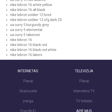
nike lebron 16 white yellow
nike lebron 16 all black
nike lebron soldier 12 bred
nike lebron soldier 12 sfg dark 23
ua curry 5 burgundy grey
ua curry 5 elemental
ua curry 5 takeover
nike lebron 16
nike lebron 16 black red
nike lebron 16 black red white
nike lebron 16 lakers
INTERNETAS
TELEVIZIJA
Planai
Planai
Skaičiuoklė
Internetinė TV
Įranga
TV tinklelis
Free Wi-Fi
APIE MUS