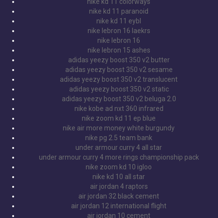
nike kd 11 colorways
nike kd 11 paranoid
nike kd 11 eybl
nike lebron 16 laekrs
nike lebron 16
nike lebron 15 ashes
adidas yeezy boost 350 v2 butter
adidas yeezy boost 350 v2 sesame
adidas yeezy boost 350 v2 translucent
adidas yeezy boost 350 v2 static
adidas yeezy boost 350 v2 beluga 2.0
nike kobe ad nxt 360 infrared
nike zoom kd 11 ep blue
nike air more money white burgundy
nike pg 2.5 team bank
under armour curry 4 all star
under armour curry 4 more rings championship pack
nike zoom kd 10 igloo
nike kd 10 all star
air jordan 4 raptors
air jordan 32 black cement
air jordan 12 international flight
air jordan 10 cement