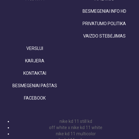
BESMEGENIAI INFO HD
PRIVATUMO POLITIKA
VAIZDO STEBĖJIMAS
VERSLUI
KARJERA
KONTAKTAI
BESMEGENIAI PAŠTAS
FACEBOOK
nike kd 11 still kd
off white x nike kd 11 white
nike kd 11 multicolor