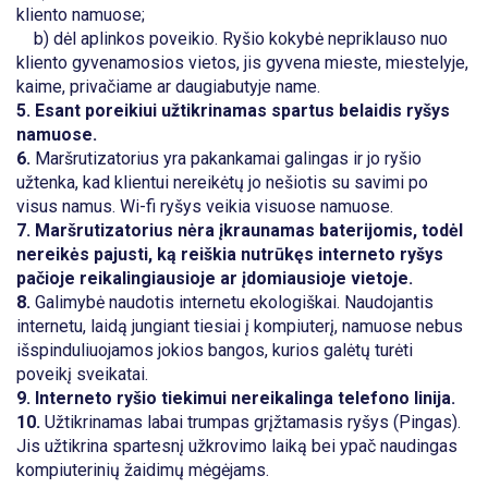
kliento namuose;
b) dėl aplinkos poveikio. Ryšio kokybė nepriklauso nuo
kliento gyvenamosios vietos, jis gyvena mieste, miestelyje,
kaime, privačiame ar daugiabutyje name.
5. Esant poreikiui užtikrinamas spartus belaidis ryšys
namuose.
6.
Maršrutizatorius yra pakankamai galingas ir jo ryšio
užtenka, kad klientui nereikėtų jo nešiotis su savimi po
visus namus. Wi-fi ryšys veikia visuose namuose.
7.
Maršrutizatorius nėra įkraunamas baterijomis, todėl
nereikės pajusti, ką reiškia nutrūkęs interneto ryšys
pačioje reikalingiausioje ar įdomiausioje vietoje.
8.
Galimybė naudotis internetu ekologiškai. Naudojantis
internetu, laidą jungiant tiesiai į kompiuterį, namuose nebus
išspinduliuojamos jokios bangos, kurios galėtų turėti
poveikį sveikatai.
9. Interneto ryšio tiekimui nereikalinga telefono linija.
10.
Užtikrinamas labai trumpas grįžtamasis ryšys (Pingas).
Jis užtikrina spartesnį užkrovimo laiką bei ypač naudingas
kompiuterinių žaidimų mėgėjams.