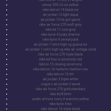
yeezy 350 v2 ice yellow
nike lebron 14 black ice
air jordan 12 light aqua
air jordan 13 he got game
nike air force 270 wolf grey
nike kd 11 cool grey
nike kyrie 4 lucky charms
nike kyrie 4 cereal pack
air jordan 1 retro high og guava ice
air jordan 1 retro high og nike air vintage coral
nike air force 270 triple black
nike kd trey vi university red
lebron 15 closing ceremony
nike lebron 16 harlems fashion row
nike lebron 16 hfr
air jordan 3 triple white
vogue x air jordan 3 awok
nike air force 270 gold standard
nike kd 8 bhm
under armour curry 4 warriors yellow
nike kyrie 4 kix
nike lebron 16 triple black