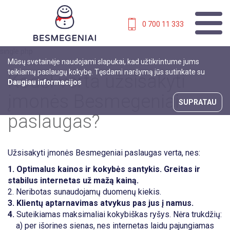
0 700 11 333
single.php
Mūsų svetainėje naudojami slapukai, kad užtikrintume jums
teikiamų paslaugų kokybę. Tęsdami naršymą jūs sutinkate su
Kodėl verta užsisakyti
Daugiau informacijos
įmonės Besmegeniai
SUPRATAU
paslaugas?
Užsisakyti įmonės Besmegeniai paslaugas verta, nes:
1. Optimalus kainos ir kokybės santykis. Greitas ir
stabilus internetas už mažą kainą.
2. Neribotas sunaudojamų duomenų kiekis.
3. Klientų aptarnavimas atvykus pas jus į namus.
4.
Suteikiamas maksimaliai kokybiškas ryšys. Nėra trukdžių:
a) per išorines sienas, nes internetas laidu pajungiamas