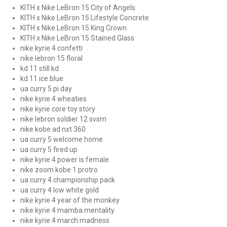
KITH x Nike LeBron 15 City of Angels
KITH x Nike LeBron 15 Lifestyle Concrete
KITH x Nike LeBron 15 King Crown
KITH x Nike LeBron 15 Stained Glass
nike kyrie 4 confetti
nike lebron 15 floral
kd 11 still kd
kd 11 ice blue
ua curry 5 pi day
nike kyrie 4 wheaties
nike kyrie core toy story
nike lebron soldier 12 svsm
nike kobe ad nxt 360
ua curry 5 welcome home
ua curry 5 fired up
nike kyrie 4 power is female
nike zoom kobe 1 protro
ua curry 4 championship pack
ua curry 4 low white gold
nike kyrie 4 year of the monkey
nike kyrie 4 mamba mentality
nike kyrie 4 march madness