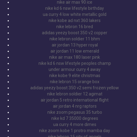
nike air max 90 ice
nike kd 6 nsw lifestyle birthday
ua curry 4 low white metallic gold
nike kobe ad nxt 360 lakers
nike lebron 16 bred
adidas yeezy boost 350 v2 copper
nike lebron soldier 11 bhm
air jordan 13 hyper royal
air jordan 11 low emerald
nike air max 180 laser pink
nike kd 6 nsw lifestyle peoples champ
under armour curry 4 away
nike kobe 9 elite christmas
nike lebron 15 orange box
adidas yeezy boost 350 v2 semi frozen yellow
nike lebron soldier 12 agimat
air jordan 5 retro international flight
air jordan 4 nrg raptors
nike zoom pegasus 35 turbo
nike kd 7 35000 degrees
ua curry 4 more dimes
nike zoom kobe 1 protro mamba day
nike lebron 15 city of angels