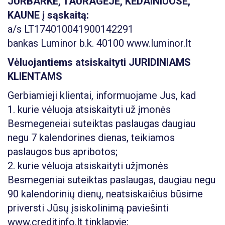
JURBARKE, TAURAGĖJE, KĖDAINIUOSE,
KAUNE į sąskaitą:
a/s LT174010041900142291
bankas Luminor b.k. 40100 www.luminor.lt
Vėluojantiems atsiskaityti JURIDINIAMS
KLIENTAMS
Gerbiamieji klientai, informuojame Jus, kad
1. kurie vėluoja atsiskaityti už įmonės
Besmegeneiai suteiktas paslaugas daugiau
negu 7 kalendorines dienas, teikiamos
paslaugos bus apribotos;
2. kurie vėluoja atsiskaityti užįmonės
Besmegeniai suteiktas paslaugas, daugiau negu
90 kalendorinių dienų, neatsiskaičius būsime
priversti Jūsų įsiskolinimą paviešinti
www.creditinfo.lt tinklapyje;