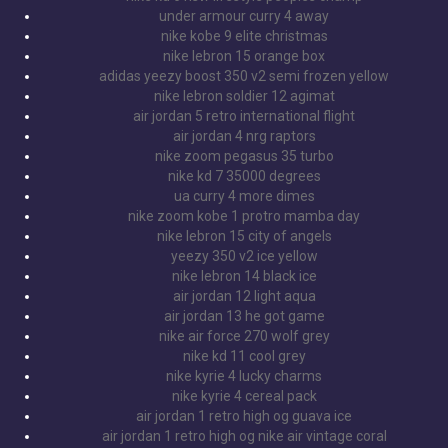
under armour curry 4 away
nike kobe 9 elite christmas
nike lebron 15 orange box
adidas yeezy boost 350 v2 semi frozen yellow
nike lebron soldier 12 agimat
air jordan 5 retro international flight
air jordan 4 nrg raptors
nike zoom pegasus 35 turbo
nike kd 7 35000 degrees
ua curry 4 more dimes
nike zoom kobe 1 protro mamba day
nike lebron 15 city of angels
yeezy 350 v2 ice yellow
nike lebron 14 black ice
air jordan 12 light aqua
air jordan 13 he got game
nike air force 270 wolf grey
nike kd 11 cool grey
nike kyrie 4 lucky charms
nike kyrie 4 cereal pack
air jordan 1 retro high og guava ice
air jordan 1 retro high og nike air vintage coral