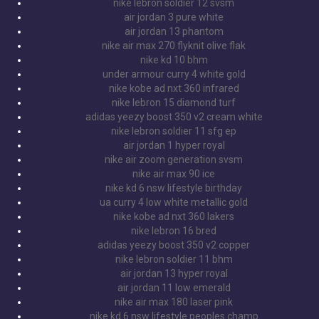
nike lebron soldier 12 svsm
air jordan 3 pure white
air jordan 13 phantom
nike air max 270 flyknit olive flak
nike kd 10 bhm
under armour curry 4 white gold
nike kobe ad nxt 360 infrared
nike lebron 15 diamond turf
adidas yeezy boost 350 v2 cream white
nike lebron soldier 11 sfg ep
air jordan 1 hyper royal
nike air zoom generation svsm
nike air max 90 ice
nike kd 6 nsw lifestyle birthday
ua curry 4 low white metallic gold
nike kobe ad nxt 360 lakers
nike lebron 16 bred
adidas yeezy boost 350 v2 copper
nike lebron soldier 11 bhm
air jordan 13 hyper royal
air jordan 11 low emerald
nike air max 180 laser pink
nike kd 6 nsw lifestyle peoples champ