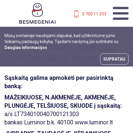
0 700 11 333
single.php
Mūsų svetainėje naudojami slapukai, kad užtikrintume jums
teikiamų paslaugų kokybę. Tęsdami naršymą jūs sutinkate su
Kaip apmokėti sąskaitą
Daugiau informacijos
JURIDINIAMS klientams
SUPRATAU
Sąskaitą galima apmokėti per pasirinktą
banką:
MAŽEIKIUOSE, N.AKMENĖJE, AKMENĖJE,
PLUNGĖJE, TELŠIUOSE, SKUODE į sąskaitą:
a/s LT734010040700121303
bankas Luminor b.k. 40100 www.luminor.lt