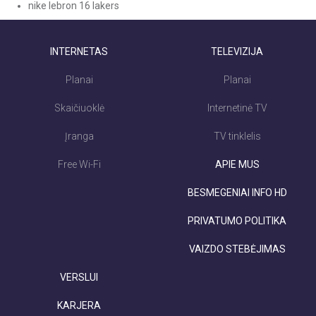
nike lebron 16 lakers
INTERNETAS
TELEVIZIJA
Planai
Planai
Skaičiuoklė
Internetinė TV
Įranga
TV tinklelis
Free Wi-Fi
APIE MUS
BESMEGENIAI INFO HD
PRIVATUMO POLITIKA
VAIZDO STEBĖJIMAS
VERSLUI
KARJERA