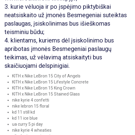
3. kurie vėluoja ir po įspėjimo piktybiškai
neatsiskaito už įmonės Besmegeniai suteiktas
paslaugas, įsiskolinimas bus išieškomas
teisminiu būdu;
4. klientams, kuriems dėl įsiskolinimo bus
apribotas įmonės Besmegeniai paslaugų
teikimas, už vėlavimą atsiskaityti bus
skaičiuojami delspinigiai.
KITH x Nike LeBron 15 City of Angels
KITH x Nike LeBron 15 Lifestyle Concrete
KITH x Nike LeBron 15 King Crown
KITH x Nike LeBron 15 Stained Glass
nike kyrie 4 confetti
nike lebron 15 floral
kd 11 still kd
kd 11 ice blue
ua curry 5 pi day
nike kyrie 4 wheaties