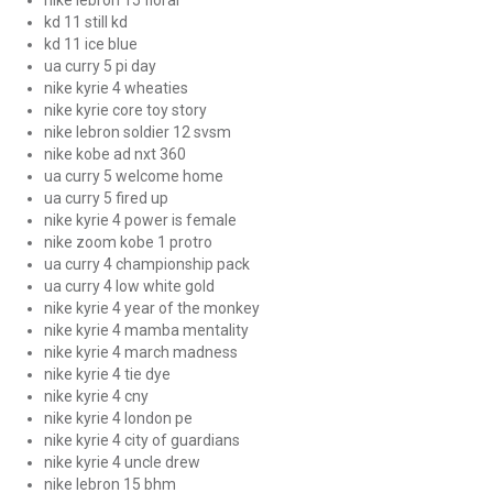
nike lebron 15 floral
kd 11 still kd
kd 11 ice blue
ua curry 5 pi day
nike kyrie 4 wheaties
nike kyrie core toy story
nike lebron soldier 12 svsm
nike kobe ad nxt 360
ua curry 5 welcome home
ua curry 5 fired up
nike kyrie 4 power is female
nike zoom kobe 1 protro
ua curry 4 championship pack
ua curry 4 low white gold
nike kyrie 4 year of the monkey
nike kyrie 4 mamba mentality
nike kyrie 4 march madness
nike kyrie 4 tie dye
nike kyrie 4 cny
nike kyrie 4 london pe
nike kyrie 4 city of guardians
nike kyrie 4 uncle drew
nike lebron 15 bhm