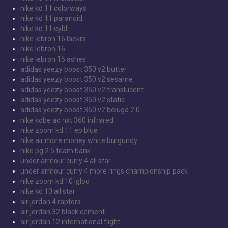
nike kd 11 colorways
nike kd 11 paranoid
nike kd 11 eybl
nike lebron 16 laekrs
nike lebron 16
nike lebron 15 ashes
adidas yeezy boost 350 v2 butter
adidas yeezy boost 350 v2 sesame
adidas yeezy boost 350 v2 translucent
adidas yeezy boost 350 v2 static
adidas yeezy boost 350 v2 beluga 2.0
nike kobe ad nxt 360 infrared
nike zoom kd 11 ep blue
nike air more money white burgundy
nike pg 2.5 team bank
under armour curry 4 all star
under armour curry 4 more rings championship pack
nike zoom kd 10 igloo
nike kd 10 all star
air jordan 4 raptors
air jordan 32 black cement
air jordan 12 international flight