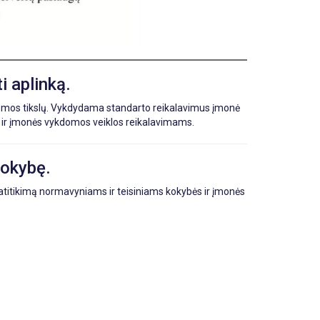
 aplinką.
temos tikslų. Vykdydama standarto reikalavimus įmonė
os ir įmonės vykdomos veiklos reikalavimams.
kokybę.
 atitikimą normavyniams ir teisiniams kokybės ir įmonės