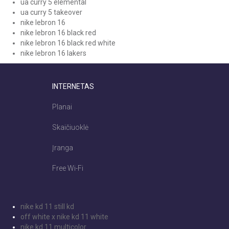
ua curry 5 elemental
ua curry 5 takeover
nike lebron 16
nike lebron 16 black red
nike lebron 16 black red white
nike lebron 16 lakers
INTERNETAS
Planai
Skaičiuoklė
Įranga
Free Wi-Fi
nike kd 11 still kd
off white x nike kd 11 white
nike kd 11 multicolor