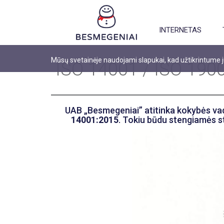
INTERNETAS
Mūsų svetainėje naudojami slapukai, kad užtikrintume
ISO 14001 / ISO 19001
UAB „Besmegeniai” atitinka kokybės v
14001:2015
. Tokiu būdu stengiamės sti