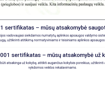
1 sertifikatas – mūsų atsakomybė saugoti
zacijos vadovaujasi siekdamos numatytų aplinkos apsaugos valdymo sis
augą, užtikrinti atitikimą normatyviniams ir teisiniams aplinkos apsaug
001 sertifikatas – mūsų atsakomybė už 
ti atsakinga už kokybę, atitikti augančius kokybės poreikius, užtikrinti
vykdomos veiklos rekalavimams.