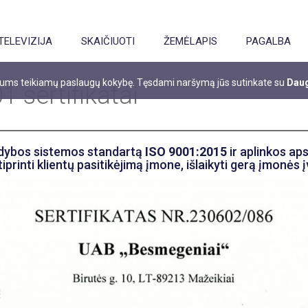
TELEVIZIJA
SKAIČIUOTI
ŽEMĖLAPIS
PAGALBA
 jums teikiamų paslaugų kokybę. Tęsdami naršymą jūs sutinkate su
Daug
 sertifikatai
adybos sistemos standartą
ISO 9001:2015
ir aplinkos a
printi klientų pasitikėjimą įmone, išlaikyti gerą įmonės 