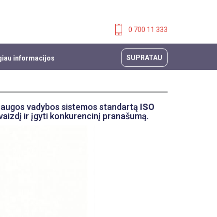
0 700 11 333
SUPRATAU
iau informacijos
psaugos vadybos sistemos standartą
ISO
įvaizdį ir įgyti konkurencinį pranašumą.