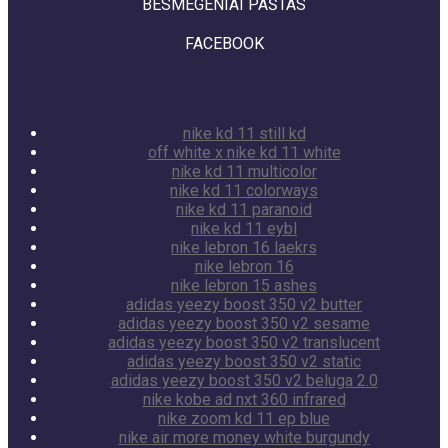
BESMEGENIAI PAŠTAS
FACEBOOK
nike kd 11 still kd
off white x nike kd 11 white
nike kd 11 multicolor
nike kd 11 colorways
nike kd 11 paranoid
nike kd 11 eybl
nike lebron 16 laekrs
nike lebron 16
nike lebron 15 ashes
adidas yeezy boost 350 v2 butter
adidas yeezy boost 350 v2 sesame
adidas yeezy boost 350 v2 translucent
adidas yeezy boost 350 v2 static
adidas yeezy boost 350 v2 beluga 2.0
nike kobe ad nxt 360 infrared
nike zoom kd 11 ep blue
nike air more money white burgundy