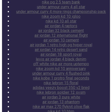
nike pg 2.5 team bank
under armour curry 4 all star
under armour curry 4 more rings championship pack
nike zoom kd 10 igloo
nike kd 10 all star
air jordan 4 raptors
air jordan 32 black cement
air jordan 12 international flight
air jordan 10 cement
air jordan 1 retro high og hyper royal
air jordan 14 retro desert sand
air jordan 18 sport royal
levis air jordan 4 black denim
off white nike air more uptempo
nike zoom kd 10 anniversary
under armour curry 4 flushed pink
nike kobe 1 protro final seconds
nike lebron 15 floral
adidas yeezy boost 350 v2 bred
nike lebron soldier 12 svsm
air jordan 3 pure white
air jordan 13 phantom
nike air max 270 flyknit olive flak
nike kd 10 bhm