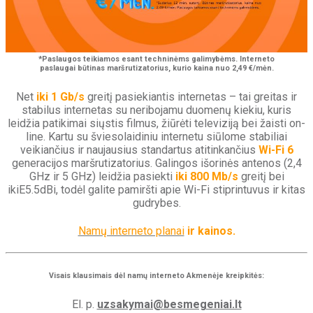
*Paslaugos teikiamos esant techninėms galimybėms. Interneto
paslaugai būtinas maršrutizatorius, kurio kaina nuo 2,49 €/mėn.
Net
iki 1 Gb/s
greitį pasiekiantis internetas – tai greitas ir
stabilus internetas su neribojamu duomenų kiekiu, kuris
leidžia patikimai siųstis filmus, žiūrėti televiziją bei žaisti on-
line. Kartu su šviesolaidiniu internetu siūlome stabiliai
veikiančius ir naujausius standartus atitinkančius
Wi-Fi 6
generacijos maršrutizatorius. Galingos išorinės antenos (2,4
GHz ir 5 GHz) leidžia pasiekti
iki 800 Mb/s
greitį bei
ikiE5.5dBi, todėl galite pamiršti apie Wi-Fi stiprintuvus ir kitas
gudrybes.
Namų interneto planai
ir kainos.
Visais klausimais dėl namų interneto Akmenėje kreipkitės:
El. p.
uzsakymai@besmegeniai.lt