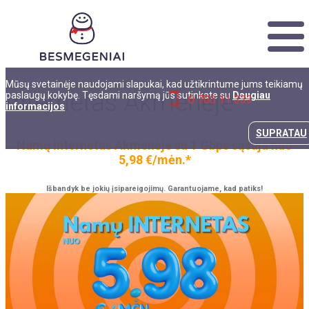
Mūsų svetainėje naudojami slapukai, kad užtikrintume jums teikiamų
Internetas Akmenėje
paslaugų kokybę. Tęsdami naršymą jūs sutinkate su
Daugiau
0 700 11 333
informacijos
SUPRATAU
Namų internetas Akmenėje su 1 Gbps sąsaja
nuo
5,98 €/mėn.*
Išbandyk be jokių įsipareigojimų. Garantuojame, kad patiks!