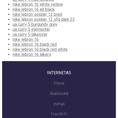
nike lebron 16 white yellow
nike lebron 16 all black
nike lebron soldier 12 bred
nike lebron soldier 12 sfg dark 23
ua curry 5 burgundy grey
ua curry 5 elemental
ua curry 5 takeover
nike lebron 16
nike lebron 16 black red
nike lebron 16 black red white
nike lebron 16 lakers
INTERNETAS
Planai
Skaičiuoklė
Įranga
Free Wi-Fi