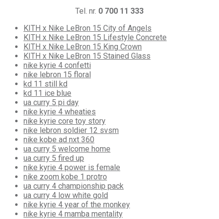
Tel. nr.
0 700 11 333
KITH x Nike LeBron 15 City of Angels
KITH x Nike LeBron 15 Lifestyle Concrete
KITH x Nike LeBron 15 King Crown
KITH x Nike LeBron 15 Stained Glass
nike kyrie 4 confetti
nike lebron 15 floral
kd 11 still kd
kd 11 ice blue
ua curry 5 pi day
nike kyrie 4 wheaties
nike kyrie core toy story
nike lebron soldier 12 svsm
nike kobe ad nxt 360
ua curry 5 welcome home
ua curry 5 fired up
nike kyrie 4 power is female
nike zoom kobe 1 protro
ua curry 4 championship pack
ua curry 4 low white gold
nike kyrie 4 year of the monkey
nike kyrie 4 mamba mentality