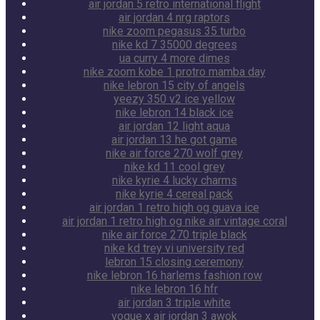
air jordan 5 retro international flight
air jordan 4 nrg raptors
nike zoom pegasus 35 turbo
nike kd 7 35000 degrees
ua curry 4 more dimes
nike zoom kobe 1 protro mamba day
nike lebron 15 city of angels
yeezy 350 v2 ice yellow
nike lebron 14 black ice
air jordan 12 light aqua
air jordan 13 he got game
nike air force 270 wolf grey
nike kd 11 cool grey
nike kyrie 4 lucky charms
nike kyrie 4 cereal pack
air jordan 1 retro high og guava ice
air jordan 1 retro high og nike air vintage coral
nike air force 270 triple black
nike kd trey vi university red
lebron 15 closing ceremony
nike lebron 16 harlems fashion row
nike lebron 16 hfr
air jordan 3 triple white
vogue x air jordan 3 awok