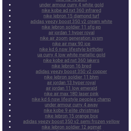
under armour curry 4 white gold
nike kobe ad nxt 360 infrared
nike lebron 15 diamond turf
adidas yeezy boost 350 v2 cream white
nike lebron soldier 11 sfg ep
air jordan 1 hyper royal
nike air zoom generation svsm
nike air max 90 ice
nike kd 6 nsw lifestyle birthday
ua curry 4 low white metallic gold
nike kobe ad nxt 360 lakers
nike lebron 16 bred
adidas yeezy boost 350 v2 copper
nike lebron soldier 11 bhm
air jordan 13 hyper royal
air jordan 11 low emerald
nike air max 180 laser pink
nike kd 6 nsw lifestyle peoples champ
under armour curry 4 away
nike kobe 9 elite christmas
nike lebron 15 orange box
adidas yeezy boost 350 v2 semi frozen yellow
nike lebron soldier 12 agimat