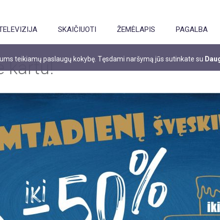
TELEVIZIJA
SKAIČIUOTI
ŽEMĖLAPIS
PAGALBA
 jums teikiamų paslaugų kokybę. Tęsdami naršymą jūs sutinkate su
Daug
 kartu!