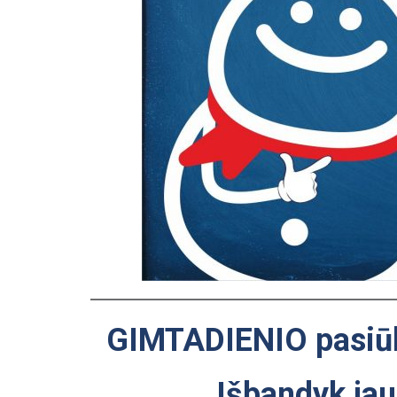
GIMTADIENIO pasiū
Išbandyk jau