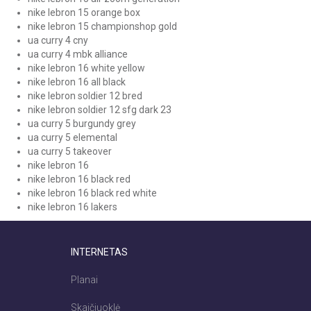
nike lebron 15 orange box
nike lebron 15 championshop gold
ua curry 4 cny
ua curry 4 mbk alliance
nike lebron 16 white yellow
nike lebron 16 all black
nike lebron soldier 12 bred
nike lebron soldier 12 sfg dark 23
ua curry 5 burgundy grey
ua curry 5 elemental
ua curry 5 takeover
nike lebron 16
nike lebron 16 black red
nike lebron 16 black red white
nike lebron 16 lakers
INTERNETAS
Planai
Skaičiuoklė