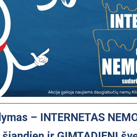
lymas – INTERNETAS NEMO
 šiandien ir GIMTADIENĮ šv