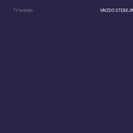
TV tinklelis
VAIZDO STEBĖJ