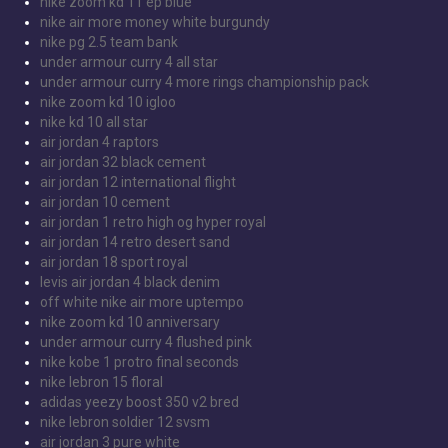
nike zoom kd 11 ep blue
nike air more money white burgundy
nike pg 2.5 team bank
under armour curry 4 all star
under armour curry 4 more rings championship pack
nike zoom kd 10 igloo
nike kd 10 all star
air jordan 4 raptors
air jordan 32 black cement
air jordan 12 international flight
air jordan 10 cement
air jordan 1 retro high og hyper royal
air jordan 14 retro desert sand
air jordan 18 sport royal
levis air jordan 4 black denim
off white nike air more uptempo
nike zoom kd 10 anniversary
under armour curry 4 flushed pink
nike kobe 1 protro final seconds
nike lebron 15 floral
adidas yeezy boost 350 v2 bred
nike lebron soldier 12 svsm
air jordan 3 pure white