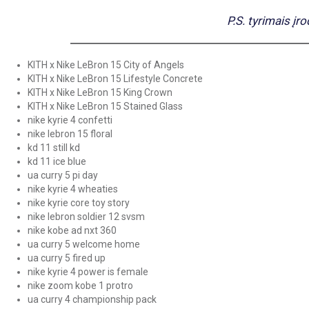
P.S. tyrimais įr
KITH x Nike LeBron 15 City of Angels
KITH x Nike LeBron 15 Lifestyle Concrete
KITH x Nike LeBron 15 King Crown
KITH x Nike LeBron 15 Stained Glass
nike kyrie 4 confetti
nike lebron 15 floral
kd 11 still kd
kd 11 ice blue
ua curry 5 pi day
nike kyrie 4 wheaties
nike kyrie core toy story
nike lebron soldier 12 svsm
nike kobe ad nxt 360
ua curry 5 welcome home
ua curry 5 fired up
nike kyrie 4 power is female
nike zoom kobe 1 protro
ua curry 4 championship pack