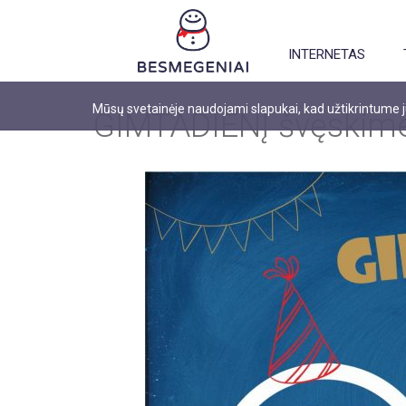
INTERNETAS
Mūsų svetainėje naudojami slapukai, kad užtikrintume
GIMTADIENĮ švęskime