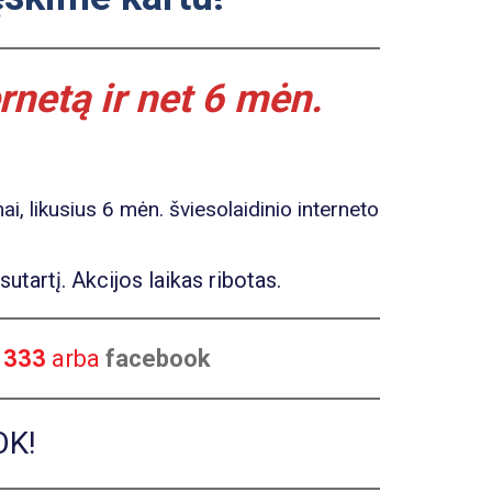
netą ir net
6 mėn.
 likusius 6 mėn. šviesolaidinio interneto
tartį. Akcijos laikas ribotas.
 333
arba
facebook
OK!