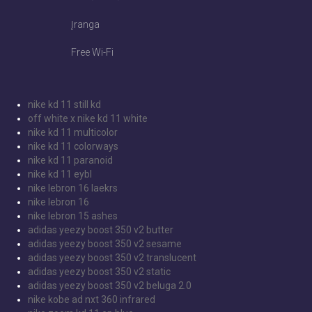
Įranga
Free Wi-Fi
nike kd 11 still kd
off white x nike kd 11 white
nike kd 11 multicolor
nike kd 11 colorways
nike kd 11 paranoid
nike kd 11 eybl
nike lebron 16 laekrs
nike lebron 16
nike lebron 15 ashes
adidas yeezy boost 350 v2 butter
adidas yeezy boost 350 v2 sesame
adidas yeezy boost 350 v2 translucent
adidas yeezy boost 350 v2 static
adidas yeezy boost 350 v2 beluga 2.0
nike kobe ad nxt 360 infrared