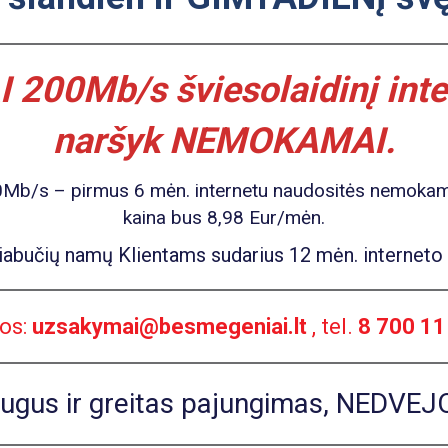
00Mb/s šviesolaidinį inter
naršyk NEMOKAMAI.
00Mb/s – pirmus 6 mėn. internetu naudositės nemokamai,
kaina bus 8,98 Eur/mėn.
iabučių namų Klientams sudarius 12 mėn. interneto su
os:
uzsakymai@besmegeniai.lt
, tel.
8 700 11
ugus ir greitas pajungimas, NEDVEJ