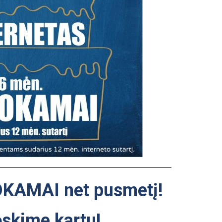
KAMAI net pusmetį!
ęskime kartu!