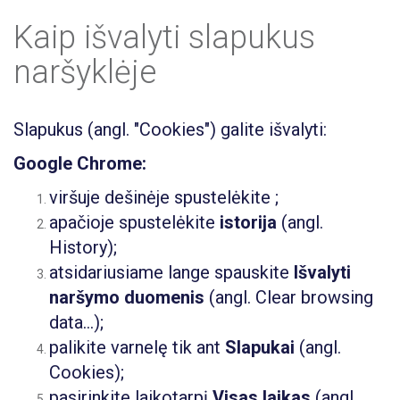
Kaip išvalyti slapukus
naršyklėje
Slapukus (angl. "Cookies") galite išvalyti:
Google Chrome:
viršuje dešinėje spustelėkite ;
apačioje spustelėkite
istorija
(angl.
History);
atsidariusiame lange spauskite
Išvalyti
naršymo duomenis
(angl. Clear browsing
data...);
palikite varnelę tik ant
Slapukai
(angl.
Cookies);
pasirinkite laikotarpį
Visas laikas
(angl.