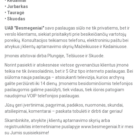
• Kėdainiai
• Jurbarkas
• Tauragė
• Skuodas
UAB "Besmegeniai"
savo paslaugas siūlo ne tik privatiems, bet ir
verslo klientams, siekiat prisitaikyti prie besikeičiančių vartotojų
poreikių. Konsultacijos teikiamos telefonu, elektroniniu paštu bei
atvykus į klientų aptarnavimo skyrių Mažeikiuose ir Kėdainiuose.
Įmonės atstovai dirba Plungėje, Telšiuose ir Skuode.
Norint pasiekti ir atokesnėse vietose gyvenančius klientus įmonė
teikia ne tik šviesolaidinio, bet ir 5 Ghz tipo interneto paslaugas. Bei
siūloma nauja paslauga – atsisukanti televizija, kurios archyvą
galite peržiūrėti iki 14 dienų. Įmonėms besidominčiomis telefonijos
paslaugomis galime pasiūlyti, tiek vidaus, tiek išorės patogiam
naudojimui VOIP telefonijos paslaugas.
Jūsų geri įvertinimai, pagyrimai, padėkos, nuomonės, skundai,
atsiliepimai, komentarai – paskata tobulėti ir dirbti dar geriau!
Skambinkite, atvykite į klientų aptarnavimo skyrių arba
registruokitės internetiniame puslapyje www.besmegeniai.lt ir mes
su Jumis susisieksime!