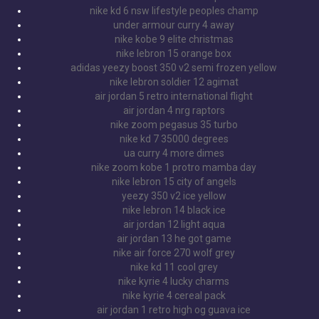
nike kd 6 nsw lifestyle peoples champ
under armour curry 4 away
nike kobe 9 elite christmas
nike lebron 15 orange box
adidas yeezy boost 350 v2 semi frozen yellow
nike lebron soldier 12 agimat
air jordan 5 retro international flight
air jordan 4 nrg raptors
nike zoom pegasus 35 turbo
nike kd 7 35000 degrees
ua curry 4 more dimes
nike zoom kobe 1 protro mamba day
nike lebron 15 city of angels
yeezy 350 v2 ice yellow
nike lebron 14 black ice
air jordan 12 light aqua
air jordan 13 he got game
nike air force 270 wolf grey
nike kd 11 cool grey
nike kyrie 4 lucky charms
nike kyrie 4 cereal pack
air jordan 1 retro high og guava ice