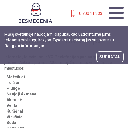
0 700 11 333
Mūsų svetainėje naudojami slapukai, kad užtikrintume jums
Internetas ir televizija
teikiamų paslaugų kokybę. Tęsdami naršymą jūs sutinkate su
Daugiau informacijos
Interneto, televizijos ir VOIP telefonijos paslaugas teikianti
SUPRATAU
įmonė.
Veikianti jau nuo 2000 metų. Šiuo metu veikia šiuose
miestuose:
• Mažeikiai
• Telšiai
• Plungė
• Naujoji Akmenė
• Akmenė
• Venta
• Kuršėnai
• Viekšniai
• Seda