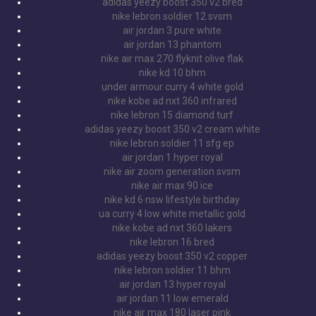
adidas yeezy boost 350 v2 bred
nike lebron soldier 12 svsm
air jordan 3 pure white
air jordan 13 phantom
nike air max 270 flyknit olive flak
nike kd 10 bhm
under armour curry 4 white gold
nike kobe ad nxt 360 infrared
nike lebron 15 diamond turf
adidas yeezy boost 350 v2 cream white
nike lebron soldier 11 sfg ep
air jordan 1 hyper royal
nike air zoom generation svsm
nike air max 90 ice
nike kd 6 nsw lifestyle birthday
ua curry 4 low white metallic gold
nike kobe ad nxt 360 lakers
nike lebron 16 bred
adidas yeezy boost 350 v2 copper
nike lebron soldier 11 bhm
air jordan 13 hyper royal
air jordan 11 low emerald
nike air max 180 laser pink