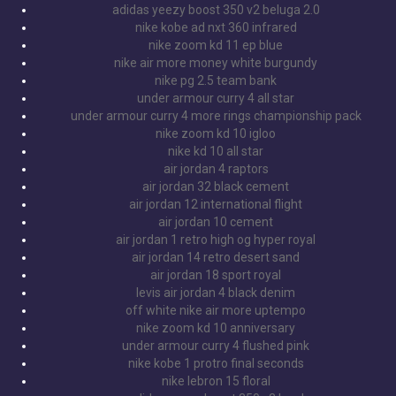
adidas yeezy boost 350 v2 beluga 2.0
nike kobe ad nxt 360 infrared
nike zoom kd 11 ep blue
nike air more money white burgundy
nike pg 2.5 team bank
under armour curry 4 all star
under armour curry 4 more rings championship pack
nike zoom kd 10 igloo
nike kd 10 all star
air jordan 4 raptors
air jordan 32 black cement
air jordan 12 international flight
air jordan 10 cement
air jordan 1 retro high og hyper royal
air jordan 14 retro desert sand
air jordan 18 sport royal
levis air jordan 4 black denim
off white nike air more uptempo
nike zoom kd 10 anniversary
under armour curry 4 flushed pink
nike kobe 1 protro final seconds
nike lebron 15 floral