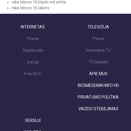
nike lebron 16 black red white
nike lebron 16 lakers
INTERNETAS
TELEVIZIJA
Planai
Planai
Skaičiuoklė
Internetinė TV
Įranga
TV tinklelis
Free Wi-Fi
APIE MUS
BESMEGENIAI INFO HD
PRIVATUMO POLITIKA
VAIZDO STEBĖJIMAS
VERSLUI