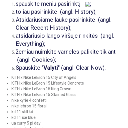
spauskite meniu pasirinktį -
;
toliau pasirinkite
(angl. History);
Atsidariusiame lauke pasirinkite
(angl.
Clear Recent History);
atsidariusio lango viršuje rinkitės
(angl.
Everything);
žemiau nuimkite varneles palikite tik ant
(angl. Cookies);
Spauskite "
Valyti
" (angl. Clear Now).
KITH x Nike LeBron 15 City of Angels
KITH x Nike LeBron 15 Lifestyle Concrete
KITH x Nike LeBron 15 King Crown
KITH x Nike LeBron 15 Stained Glass
nike kyrie 4 confetti
nike lebron 15 floral
kd 11 still kd
kd 11 ice blue
ua curry 5 pi day